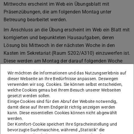
Mittwochs erscheint im Web ein Übungsblatt mit
Präsenzübungen, die am folgenden Montag unter
Betreuung bearbeitet werden.
Im Anschluss an die Übung erscheint im Web ein Blatt mit
korrigierten und bepunkteten Hausaufgaben, deren
Lösung bis Mittwoch in der nächsten Woche in den
Kasten im Sekretariat (Raum S202/A310) einzuwerfen ist.
Diese werden am Montag der darauf folgenden Woche
korrigiert und bewertet zurückgegeben.
Wir möchten die Informationen und das Nutzungserlebnis auf
Es wird dringend empfohlen, sich intensiv mit den
dieser Webseite an Ihre Bedürfnisse anpassen. Deswegen
verwenden wir sog. Cookies. Sie können selbst entscheiden,
Übungsblättern und Hausaufgaben zu beschäftigen und
welche Cookies genau bei Ihrem Besuch unserer Webseiten
diese selbstständig zu lösen.
gesetzt werden sollen.
Einige Cookies sind für den Abruf der Website notwendig,
Klausur
damit diese auf Ihrem Endgerät richtig anzeigen werden
Die Klausur findet am Dienstag, den 03.03.2009 von 14
kann. Diese essentiellen Cookies können nicht abgewählt
werden.
bis 17 Uhr in S202/A313 statt. Erlaubtes Hilfsmittel ist
Der Komfort-Cookie speichert Ihre Spracheinstellung und
das Buch
Semantik und Programmverifikation.
bevorzugte Suchmaschine, während „Statistik“ die