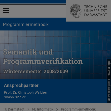
Menü öffnen
Programmiermethodik
Semantik und
Programmverifikation
Bild: maykal - stock.adobe.com
Wintersemester 2008/2009
Ansprechpartner
Prof. Dr. Christoph Walther
Simon Siegler
Sie befinden sich hier:
TU Darmstadt
FB Informatik
Programmiermethodik