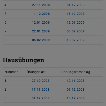
4
27.11.2008
(PDF-Datei)
(wird in neuem Tab geöffnet)
01.12.2008
(PDF-Datei)
(wird in neue
5
11.12.2008
(PDF-Datei)
(wird in neuem Tab geöffnet)
15.12.2008
(PDF-Datei)
(wird in neue
6
12.01.2009
(PDF-Datei)
(wird in neuem Tab geöffnet)
12.01.2009
(PDF-Datei)
(wird in neue
7
22.01.2009
(PDF-Datei)
(wird in neuem Tab geöffnet)
05.02.2009
(PDF-Datei)
(wird in neue
8
05.02.2009
(PDF-Datei)
(wird in neuem Tab geöffnet)
13.02.2009
(PDF-Datei)
(wird in neue
Hausübungen
Nummer
Übungsblatt
Lösungsvorschlag
1
27.10.2008
(PDF-Datei)
(wird in neuem Tab geöffnet)
12.11.2008
(PDF-Datei)
(wird in neue
2
17.11.2008
(PDF-Datei)
(wird in neuem Tab geöffnet)
01.12.2008
(PDF-Datei)
(wird in neue
3
01.12.2008
(PDF-Datei)
(wird in neuem Tab geöffnet)
15.12.2008
(PDF-Datei)
(wird in neue