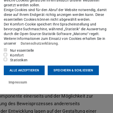
welche Cookies genau bei Ihrem Besuch unserer Webseiten
gesetzt werden sollen.
Einige Cookies sind für den Abruf der Website notwendig, damit
diese auf Ihrem Endgerät richtig anzeigen werden kann. Diese
essentiellen Cookies können nicht abgewählt werden.
schung widerspiegelnder Werkzeuge zur
Der Komfort-Cookie speichert Ihre Spracheinstellung und
bevorzugte Suchmaschine, während „Statistik“ die Auswertung
ntrale Aufgabe in unserer Gruppe.
durch die Open-Source-Statistik-Software „Matomo“ regelt.
twicklungen:
Weitere Informationen zum Einsatz von Cookies erhalten Sie in
unserer
Datenschutzerklärung
.
ücken wurde das
INKA-System
, ein
Nur essentielle
Komfort
nduktion gestützten Kalkül und zahlreiche
Statistiken
wickelt. Als eines der Hauptbestandteile ist es in
ALLE AKZEPTIEREN
SPEICHERN & SCHLIESSEN
ronment) integriert worden und steht damit für
Impressum
tionswerkzeug
VeriFun
, welches sich aufgrund
omponente einerseits und der Möglichkeit zur
erung des Beweisprozesses andererseits
er Entwicklung lagen auf der Gestaltung einer