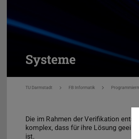
Systeme
Sie befinden sich hier:
TU Darmstadt
FB Informatik
Programmierm
Die im Rahmen der Verifikation ents
komplex, dass für ihre Lösung geeig
ist.